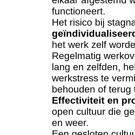
elkaar afgestemd w
functioneert.
Het risico bij stag
geïndividualiseer
het werk zelf word
Regelmatig werkove
lang en zelfden, he
werkstress te vermi
behouden of terug t
Effectiviteit en pr
open cultuur die ge
en weer.
Een gesloten cultu