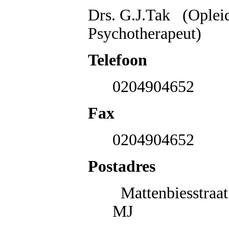
Drs. G.J.Tak (Opleid
Psychotherapeut)
Telefoon
0204904652
Fax
0204904652
Postadres
Mattenbiesstr
MJ