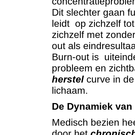
concentratieproble
Dit slechter gaan f
leidt op zichzelf to
zichzelf met zonder 
out als eindresultaa
Burn-out is uiteind
probleem en zichtb
herstel
curve in d
lichaam.
De Dynamiek van 
Medisch bezien he
door het
chronisc