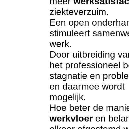
meer
werksatisfac
ziekteverzuim.
Een open onderhand
stimuleert samenwe
werk.
Door uitbreiding v
het professioneel 
stagnatie en probl
en daarmee wordt v
mogelijk
.
Hoe beter de mani
werkvloer
en belan