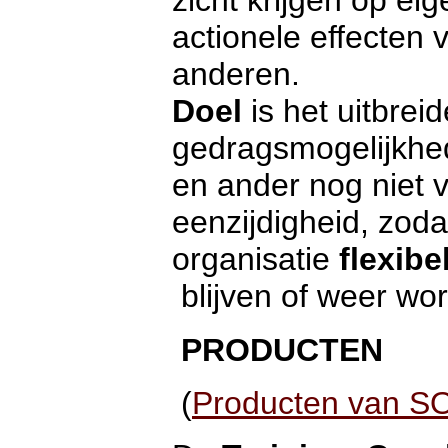
zicht krijgen op eig
actionele effecten
anderen.
Doel
is het uitbrei
gedragsmogelijkhe
en ander nog niet v
eenzijdigheid, zod
organisatie
flexibe
blijven of weer wo
PRODUCTEN
(
Producten van